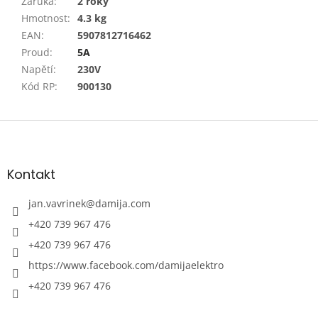
Záruka
:
2 roky
Hmotnost
:
4.3 kg
EAN
:
5907812716462
Proud
:
5A
Napětí
:
230V
Kód RP
:
900130
Z
á
p
a
Kontakt
t
í
jan.vavrinek
@
damija.com
+420 739 967 476
+420 739 967 476
https://www.facebook.com/damijaelektro
+420 739 967 476