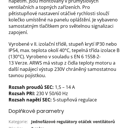
napětím. Jsou montovány v průmyslových
ventilačních a topných zařízeních. Pro
pětistupňové nastavení otáčivé rychlosti slouží
kolečko umístěné na panelu opláštění. Je vybaveno
samostatným tlačítkem pro světelnou signalizaci
zapojení.
Vyrobené v II. izolační třídě, stupeň krytí IP30 nebo
IP54, max. teplota okolí 40°C, tepelná třída izolace B
(130°C). Vyrobeno v souladu s EN 6 1558-2-
13 Verze. ARWS má vstup z čidla teploty motoru a
další napájecí výstup 230V chráněný samostatnou
tavnou pojistkou.
Rozsah proudů SEC:
1,5 – 14 A
Rozsah PRI:
230 V 50/60 Hz
Rozsah napětí SEC:
5-stupňová regulace
Doplňkové parametry
Kategorie
:
Jednofázové regulátory otáček ventilátorů