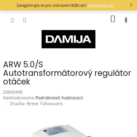
Přejít
Zaregistrujte se pro zobrazení B2B cen!
Registrace zde.
na
CZK
obsah
NÁKUP
KOŠÍK
ARW 5.0/S
Autotransformátorový regulátor
otáček
20800498
Průměrné
Neohodnoceno
Podrobnosti hodnocení
hodnocení
Značka:
Breve Tufvassons
produktu
je
0,0
z
5