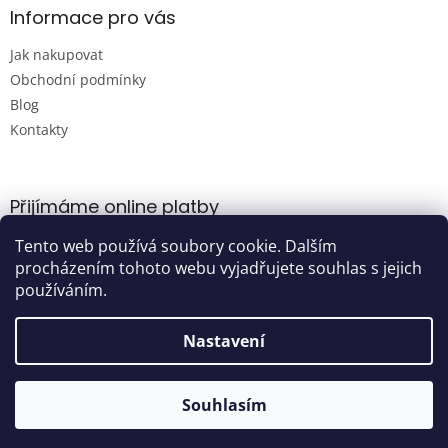
Informace pro vás
Jak nakupovat
Obchodní podmínky
Blog
Kontakty
Přijímáme online platby
Tento web používá soubory cookie. Dalším
procházením tohoto webu vyjadřujete souhlas s jejich
používáním.
Nastavení
Vytvořil Shoptet
Souhlasím
Copyright 2026
Damijashop.cz
. Všechna práva vyhrazena.