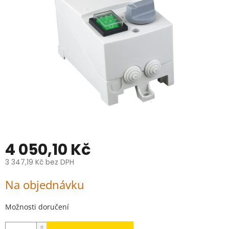
hvězdiček.
4 050,10 Kč
3 347,19 Kč bez DPH
Měrná
Na objednávku
cena:
Možnosti doručení