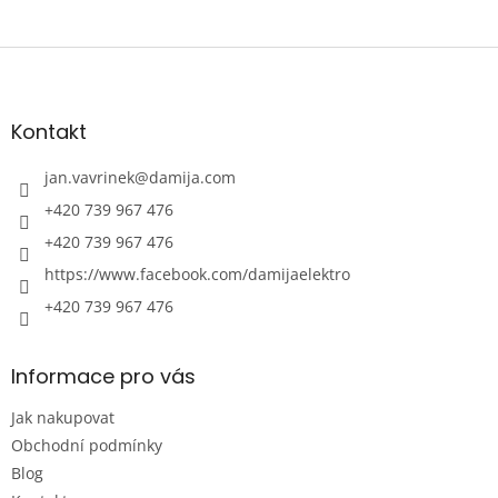
Z
á
p
a
Kontakt
t
í
jan.vavrinek
@
damija.com
+420 739 967 476
+420 739 967 476
https://www.facebook.com/damijaelektro
+420 739 967 476
Informace pro vás
Jak nakupovat
Obchodní podmínky
Blog