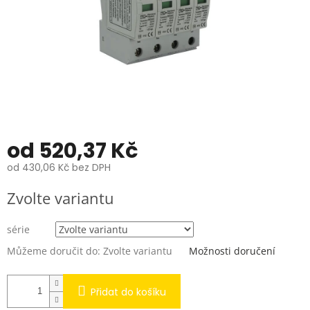
od
520,37 Kč
od
430,06 Kč
bez DPH
Měrná
Zvolte variantu
cena:
série
Můžeme doručit do:
Zvolte variantu
Možnosti doručení
Přidat do košíku