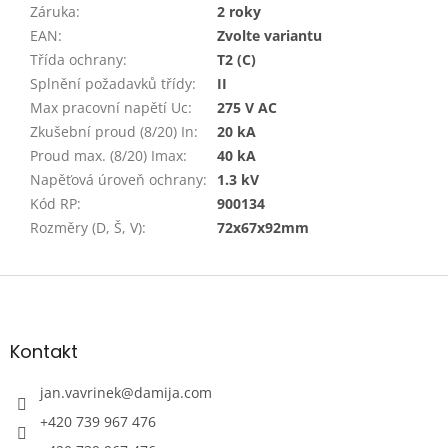
Záruka
:
2 roky
EAN
:
Zvolte variantu
Třída ochrany
:
T2 (C)
Splnění požadavků třídy
:
II
Max pracovní napětí Uc
:
275 V AC
Zkušební proud (8/20) In
:
20 kA
Proud max. (8/20) Imax
:
40 kA
Napěťová úroveň ochrany
:
1.3 kV
Kód RP
:
900134
Rozměry (D, Š, V)
:
72x67x92mm
Z
á
p
a
Kontakt
t
í
jan.vavrinek
@
damija.com
+420 739 967 476