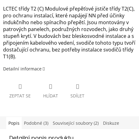
LCTEC třídy T2 (C) Modulové přepěťové jističe třídy T2(C),
pro ochranu instalací, které napájejí NN před účinky
indukčního nebo spínacího přepětí. Jsou montovány v
patrových panelech, podružných rozvodech, jako druhý
stupeň krytí. V budovách bez bleskosvodné instalace a s
připojením kabelového vedení, svodiče tohoto typu tvoří
dostačující ochranu, bez potřeby instalace svodičů třídy
T1(B).
Detailní informace
ZEPTAT SE
HLÍDAT
SDÍLET
Popis
Podobné (3)
Související soubory (2)
Diskuze
Detailní popis produktu