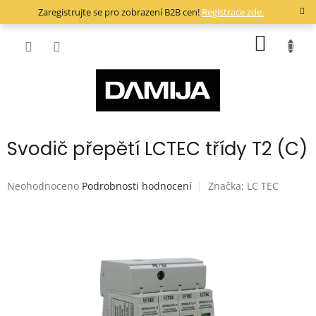
Přejít
Zaregistrujte se pro zobrazení B2B cen!
Registrace zde.
na
CZK
obsah
NÁKUP
KOŠÍK
Svodič přepětí LCTEC třídy T2 (C)
Průměrné
Neohodnoceno
Podrobnosti hodnocení
Značka:
LC TEC
hodnocení
produktu
je
0,0
z
5
hvězdiček.