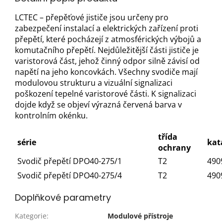
LCTEC – přepěťové jističe jsou určeny pro
zabezpečení instalací a elektrických zařízení proti
přepětí, které pocházejí z atmosférických výbojů a
komutačního přepětí. Nejdůležitější části jističe je
varistorová část, jehož činný odpor silně závisí od
napětí na jeho koncovkách. Všechny svodiče mají
modulovou strukturu a vizuální signalizaci
poškození tepelné varistorové části. K signalizaci
dojde když se objeví výrazná červená barva v
kontrolním okénku.
třída
série
kat
ochrany
Svodič přepětí DPO40-275/1
T2
490
Svodič přepětí DPO40-275/4
T2
490
Doplňkové parametry
Kategorie
:
Modulové přístroje