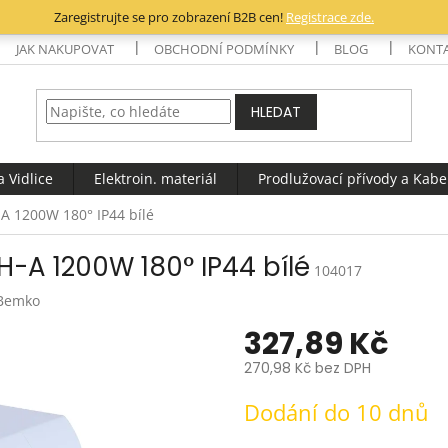
Zaregistrujte se pro zobrazení B2B cen!
Registrace zde.
JAK NAKUPOVAT
OBCHODNÍ PODMÍNKY
BLOG
KONT
HLEDAT
 Vidlice
Elektroin. materiál
Prodlužovací přívody a Kabe
A 1200W 180° IP44 bílé
H-A 1200W 180° IP44 bílé
104017
Bemko
327,89 Kč
270,98 Kč bez DPH
Měrná
Dodání do 10 dnů
cena: