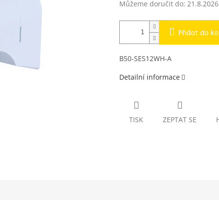
Můžeme doručit do:
21.8.2026
Přidat do ko
B50-SES12WH-A
Detailní informace
TISK
ZEPTAT SE