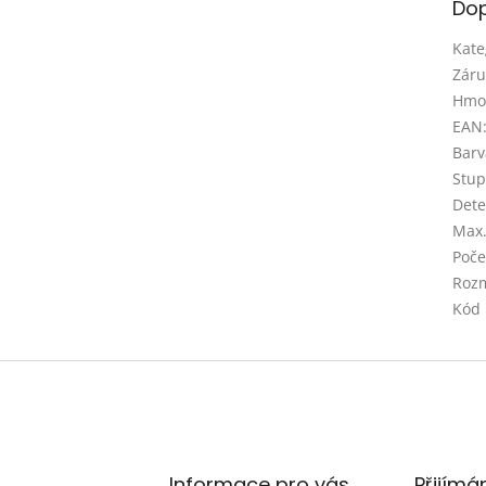
Dop
Kate
Záru
Hmo
EAN
Barv
Stupe
Dete
Max.
Poče
Rozm
Kód
Informace pro vás
Přijímá