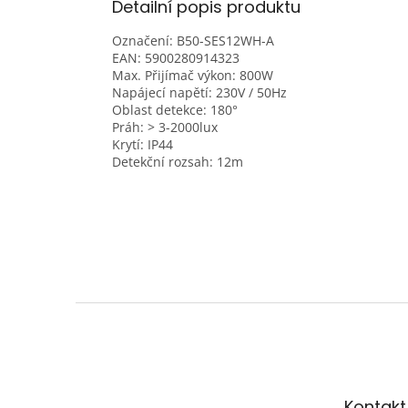
Detailní popis produktu
Označení: B50-SES12WH-A
EAN:
5900280914323
Max. Přijímač výkon:
800W
Napájecí napětí:
230V / 50Hz
Oblast detekce:
180°
Práh:
> 3-2000lux
Krytí:
IP44
Detekční rozsah:
12m
Z
á
p
a
t
Kontakt