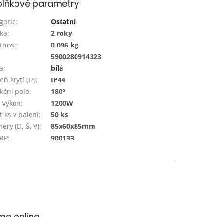
lňkové parametry
gorie
:
Ostatní
ka
:
2 roky
tnost
:
0.096 kg
:
5900280914323
a
:
bílá
ň krytí (IP)
:
IP44
kční pole
:
180°
 výkon
:
1200W
t ks v balení
:
50 ks
ěry (D, Š, V)
:
85x60x85mm
 RP
:
900133
me online