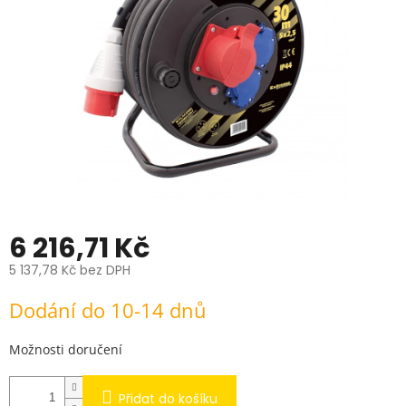
hvězdiček.
6 216,71 Kč
5 137,78 Kč bez DPH
Měrná
Dodání do 10-14 dnů
cena:
Možnosti doručení
Přidat do košíku