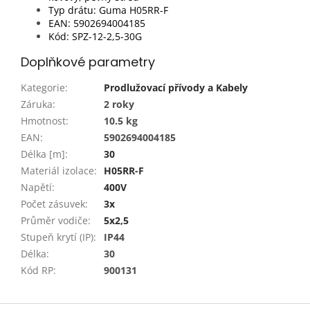
Typ drátu: Guma H05RR-F
EAN: 5902694004185
Kód: SPZ-12-2,5-30G
Doplňkové parametry
Kategorie
:
Prodlužovací přívody a Kabely
Záruka
:
2 roky
Hmotnost
:
10.5 kg
EAN
:
5902694004185
Délka [m]
:
30
Materiál izolace
:
H05RR-F
Napětí
:
400V
Počet zásuvek
:
3x
Průměr vodiče
:
5x2,5
Stupeň krytí (IP)
:
IP44
Délka
:
30
Kód RP
:
900131