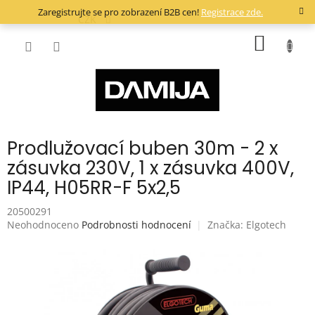
Přejít
Zaregistrujte se pro zobrazení B2B cen!
Registrace zde.
na
CZK
obsah
NÁKUP
KOŠÍK
Prodlužovací buben 30m - 2 x
zásuvka 230V, 1 x zásuvka 400V,
IP44, H05RR-F 5x2,5
20500291
Průměrné
Neohodnoceno
Podrobnosti hodnocení
Značka:
Elgotech
hodnocení
produktu
je
0,0
z
5