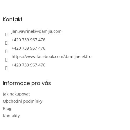
Z
á
p
a
Kontakt
t
í
jan.vavrinek
@
damija.com
+420 739 967 476
+420 739 967 476
https://www.facebook.com/damijaelektro
+420 739 967 476
Informace pro vás
Jak nakupovat
Obchodní podmínky
Blog
Kontakty