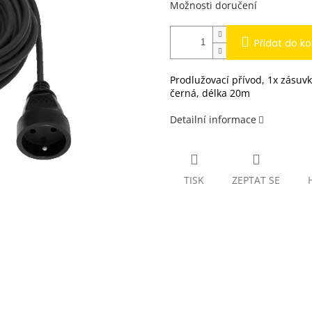
Možnosti doručení
Přidat do ko
Prodlužovací přívod, 1x zásuv
černá, délka 20m
Detailní informace
TISK
ZEPTAT SE