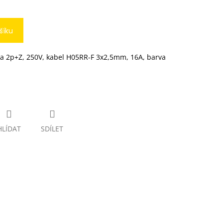
šíku
ka 2p+Z, 250V, kabel H05RR-F 3x2,5mm, 16A, barva
HLÍDAT
SDÍLET