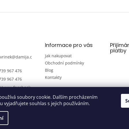
Informace pro vás
Přijímá
platby
Jak nakupovat
avrinek
@
damija.c
Obchodní podmínky
Blog
739 967 476
Kontakty
739 967 476
://www.facebook.
amijaelektro
používá soubory cookie. Dalším procházením
S
739 967 476
 vyjadřujete souhlas s jejich používáním.
ní
razena.