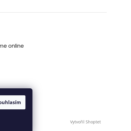
me online
ouhlasím
Vytvořil Shoptet