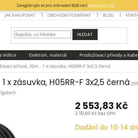
Zaregistrujte se pro zobrazení B2B cen!
Registrace zde.
JAK NAKUPOVAT
OBCHODNÍ PODMÍNKY
BLOG
KONT
HLEDAT
 Vidlice
Elektroin. materiál
Prodlužovací přívody a Kabe
žovací přívod, 20m - 1 x zásuvka, H05RR-F 3x2,5 černá
 1 x zásuvka, H05RR-F 3x2,5 černá
20
Elgotech
2 553,83 Kč
2 110,60 Kč bez DPH
Měrná
Dodání do 10-14 d
cena: