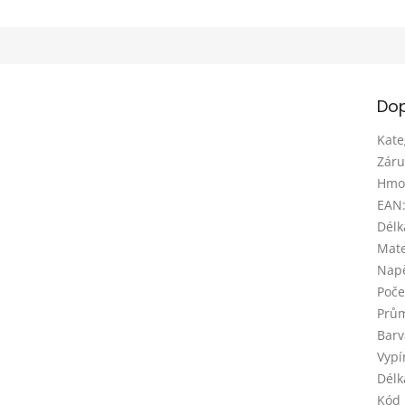
Dop
Kate
Záru
Hmo
EAN
Délk
Mate
Napě
Poče
Prům
Barv
Vypí
Délk
Kód