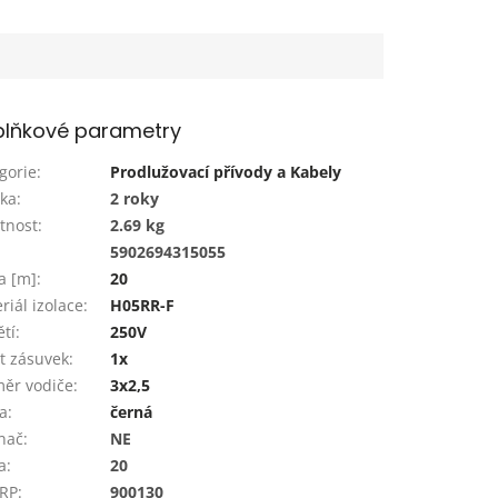
lňkové parametry
gorie
:
Prodlužovací přívody a Kabely
ka
:
2 roky
tnost
:
2.69 kg
:
5902694315055
a [m]
:
20
riál izolace
:
H05RR-F
tí
:
250V
t zásuvek
:
1x
ěr vodiče
:
3x2,5
a
:
černá
nač
:
NE
a
:
20
 RP
:
900130