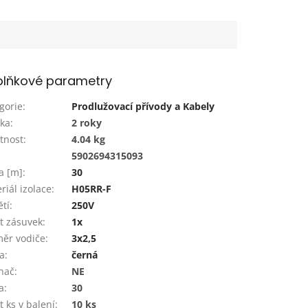
lňkové parametry
gorie
:
Prodlužovací přívody a Kabely
ka
:
2 roky
tnost
:
4.04 kg
:
5902694315093
a [m]
:
30
riál izolace
:
H05RR-F
tí
:
250V
t zásuvek
:
1x
ěr vodiče
:
3x2,5
a
:
černá
nač
:
NE
a
:
30
t ks v balení
:
10 ks