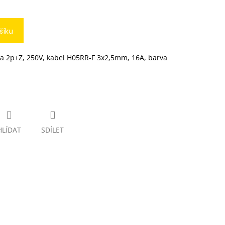
šíku
ka 2p+Z, 250V, kabel H05RR-F 3x2,5mm, 16A, barva
HLÍDAT
SDÍLET