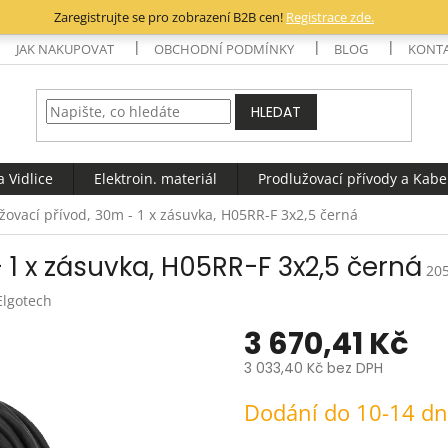
Zaregistrujte se pro zobrazení B2B cen!
Registrace zde.
JAK NAKUPOVAT
OBCHODNÍ PODMÍNKY
BLOG
KONT
HLEDAT
 Vidlice
Elektroin. materiál
Prodlužovací přívody a Kabe
žovací přívod, 30m - 1 x zásuvka, H05RR-F 3x2,5 černá
 1 x zásuvka, H05RR-F 3x2,5 černá
20
Elgotech
3 670,41 Kč
3 033,40 Kč bez DPH
Měrná
Dodání do 10-14 d
cena: