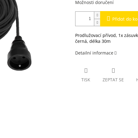
Možnosti doručení
Přidat do ko
Prodlužovací přívod, 1x zásuv
černá, délka 30m
Detailní informace
TISK
ZEPTAT SE