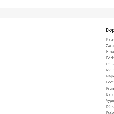
Dop
Kate
Záru
Hmo
EAN
Délk
Mate
Napě
Poče
Prům
Barv
Vypí
Délk
Poče