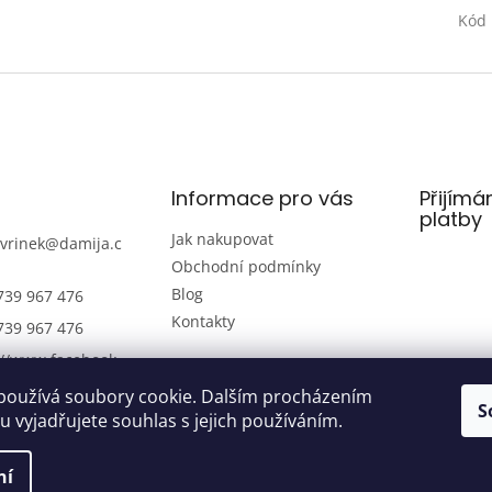
Kód
Informace pro vás
Přijímá
platby
Jak nakupovat
avrinek
@
damija.c
Obchodní podmínky
Blog
739 967 476
Kontakty
739 967 476
://www.facebook.
amijaelektro
používá soubory cookie. Dalším procházením
S
739 967 476
 vyjadřujete souhlas s jejich používáním.
ní
razena.