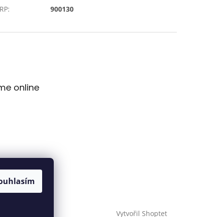
 RP
:
900130
me online
ouhlasím
Vytvořil Shoptet