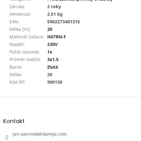
Záruka
:
2 roky
Hmotnost
:
2.51 kg
EAN
:
5902273401315
Délka [m]
:
20
Materiál izolace
:
H07RN-F
Napětí
:
230V
Počet zásuvek
:
1x
Průměr vodiče
:
3x1,5
Barva
:
žlutá
Délka
:
20
Kód RP
:
900130
Z
á
p
a
Kontakt
t
í
jan.vavrinek
@
damija.com