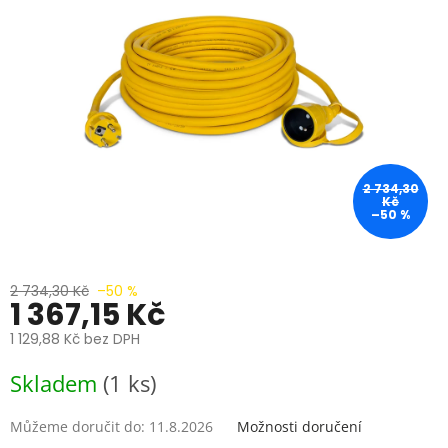
hvězdiček.
2 734,30
Kč
–50 %
2 734,30 Kč
–50 %
1 367,15 Kč
1 129,88 Kč bez DPH
Měrná
Skladem
(1 ks)
cena:
Můžeme doručit do:
11.8.2026
Možnosti doručení