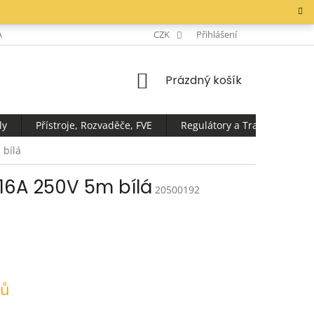
AKTY
CZK
Přihlášení
NÁKUPNÍ
Prázdný košík
KOŠÍK
ly
Přístroje, Rozvaděče, FVE
Regulátory a Transformátor
 bílá
 16A 250V 5m bílá
20500192
nů