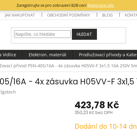
Zaregistrujte se pro zobrazení B2B cen!
Registrace zde.
JAK NAKUPOVAT
OBCHODNÍ PODMÍNKY
BLOG
KONT
HLEDAT
 Vidlice
Elektroin. materiál
Prodlužovací přívody a Kabe
žovací přívod PSN-405/16A - 4x zásuvka H05VV-F 3x1,5 16A 250V 5m
05/16A - 4x zásuvka H05VV-F 3x1,5
Elgotech
423,78 Kč
350,23 Kč bez DPH
Měrná
Dodání do 10-14 d
cena: