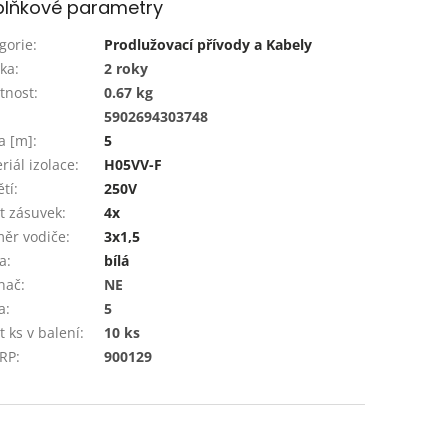
lňkové parametry
gorie
:
Prodlužovací přívody a Kabely
ka
:
2 roky
tnost
:
0.67 kg
:
5902694303748
a [m]
:
5
riál izolace
:
H05VV-F
tí
:
250V
t zásuvek
:
4x
ěr vodiče
:
3x1,5
a
:
bílá
nač
:
NE
a
:
5
t ks v balení
:
10 ks
 RP
:
900129