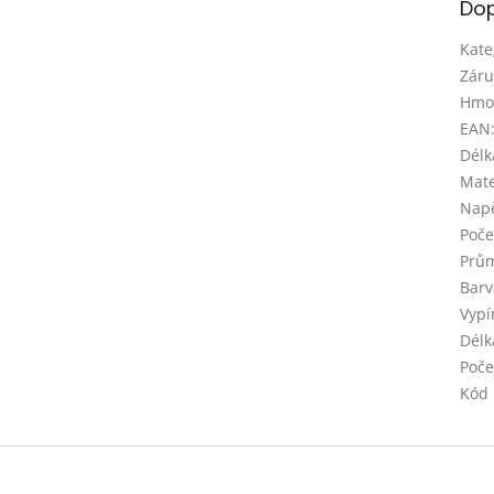
Dop
Kate
Záru
Hmo
EAN
Délk
Mate
Napě
Poče
Prům
Barv
Vypí
Délk
Poče
Kód