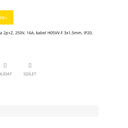
šíku
ka 2p+Z, 250V, 16A, kabel H05VV-F 3x1,5mm, IP20,
HLÍDAT
SDÍLET