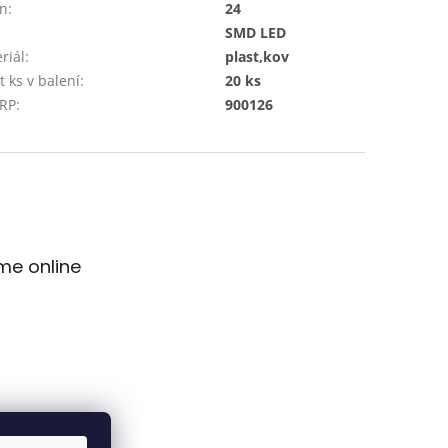
on
:
24
SMD LED
riál
:
plast,kov
t ks v balení
:
20 ks
 RP
:
900126
me online