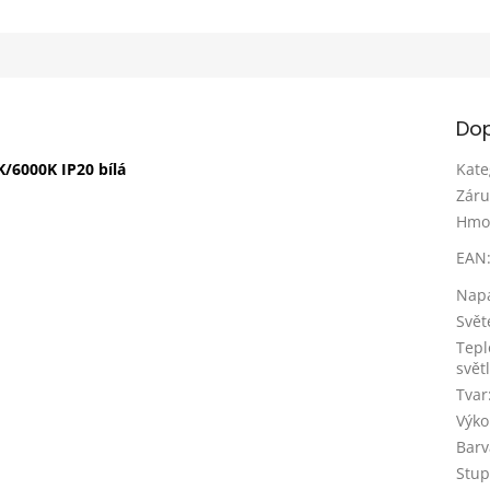
Dop
/6000K IP20 bílá
Kate
Záru
Hmo
EAN
Napá
Svět
Tepl
světl
Tvar
Výko
Barv
Stupe