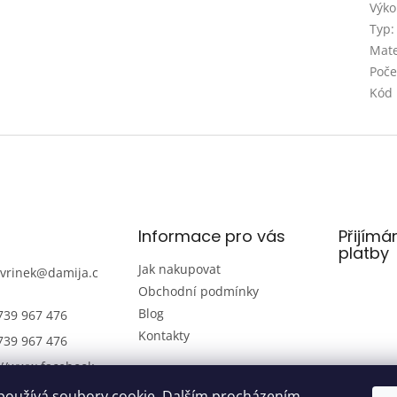
Výk
Typ
:
Mate
Poče
Kód
Informace pro vás
Přijímá
platby
Jak nakupovat
avrinek
@
damija.c
Obchodní podmínky
Blog
739 967 476
Kontakty
739 967 476
://www.facebook.
amijaelektro
používá soubory cookie. Dalším procházením