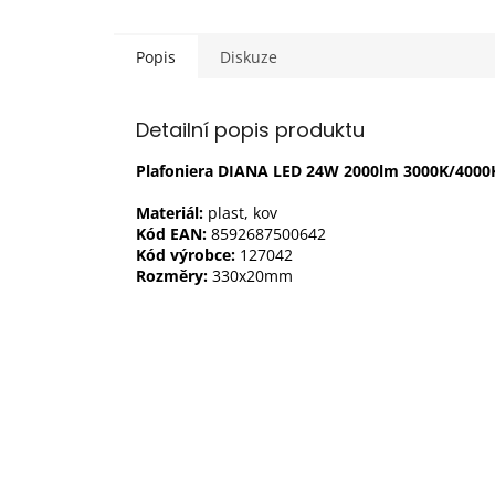
Popis
Diskuze
Detailní popis produktu
Plafoniera DIANA LED 24W 2000lm 3000K/4000K
Materiál:
plast, kov
Kód EAN:
8592687500642
Kód výrobce:
127042
Rozměry:
330x20mm