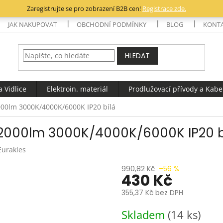
Zaregistrujte se pro zobrazení B2B cen!
Registrace zde.
JAK NAKUPOVAT
OBCHODNÍ PODMÍNKY
BLOG
KONT
HLEDAT
 Vidlice
Elektroin. materiál
Prodlužovací přívody a Kabe
00lm 3000K/4000K/6000K IP20 bílá
 2000lm 3000K/4000K/6000K IP20 b
Eurakles
990,82 Kč
–56 %
430 Kč
355,37 Kč bez DPH
Měrná
Skladem
(14 ks)
cena: