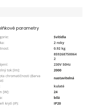
lňkové parametry
gorie
:
Svítidla
ka
:
2 roky
tnost
:
0.92 kg
859268750064
:
2
jení
:
230V 50Hz
elný tok [lm]
:
2000
ota chromatičnosti (Barva
nastavitelná
a)
:
:
kulaté
n [W]
:
24
a
:
bílá
ň krytí (IP)
:
IP20