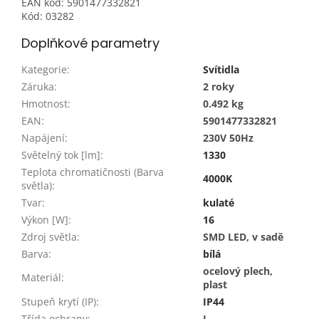
EAN kód: 5901477332821
Kód: 03282
Doplňkové parametry
Kategorie
:
Svítidla
Záruka
:
2 roky
Hmotnost
:
0.492 kg
EAN
:
5901477332821
Napájení
:
230V 50Hz
Světelný tok [lm]
:
1330
Teplota chromatičnosti (Barva
4000K
světla)
:
Tvar
:
kulaté
Výkon [W]
:
16
Zdroj světla
:
SMD LED, v sadě
Barva
:
bílá
ocelový plech,
Materiál
:
plast
Stupeň krytí (IP)
:
IP44
Třída ochrany
:
I