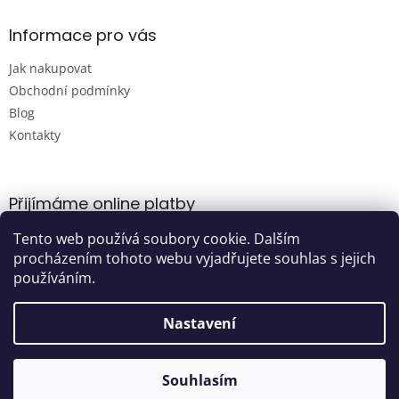
Informace pro vás
Jak nakupovat
Obchodní podmínky
Blog
Kontakty
Přijímáme online platby
Tento web používá soubory cookie. Dalším
procházením tohoto webu vyjadřujete souhlas s jejich
používáním.
Nastavení
Vytvořil Shoptet
Souhlasím
Copyright 2026
Damijashop.cz
. Všechna práva vyhrazena.