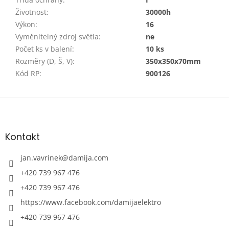
Životnost
:
30000h
Výkon
:
16
Vyměnitelný zdroj světla
:
ne
Počet ks v balení
:
10 ks
Rozměry (D, Š, V)
:
350x350x70mm
Kód RP
:
900126
Z
á
p
a
Kontakt
t
í
jan.vavrinek
@
damija.com
+420 739 967 476
+420 739 967 476
https://www.facebook.com/damijaelektro
+420 739 967 476