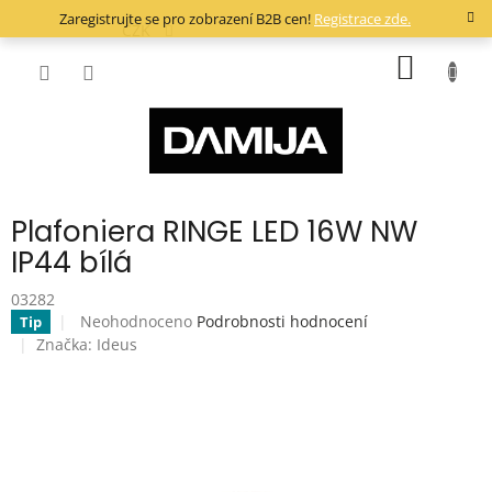
Přejít
Zaregistrujte se pro zobrazení B2B cen!
Registrace zde.
na
CZK
obsah
NÁKUP
KOŠÍK
Plafoniera RINGE LED 16W NW
IP44 bílá
03282
Průměrné
Neohodnoceno
Podrobnosti hodnocení
Tip
hodnocení
Značka:
Ideus
produktu
je
0,0
z
5
hvězdiček.