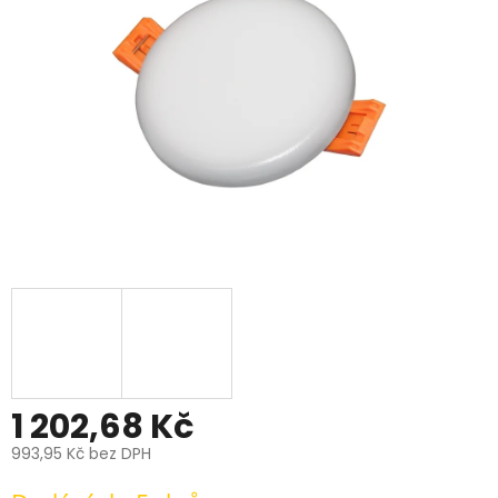
hvězdiček.
1 202,68 Kč
993,95 Kč bez DPH
Měrná