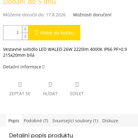
Dodání do 5 dnů
cena:
Můžeme doručit do:
17.8.2026
Možnosti doručení
Přidat do košíku
Vestavné svítidlo LED WALED 26W 2220lm 4000K IP66 PF>0.9
215x20mm bílá
Detailní informace
ZEPTAT SE
HLÍDAT
SDÍLET
Popis
Podobné (7)
Související soubory (1)
Diskuze
Detailní popis produktu