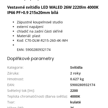
Vestavné svítidlo LED WALED 26W 2220lm 4000K
IP66 PF>0.9 215x20mm bílá
Zápustné koupelnové studio
externí napájení
chladič na zadní části skříně
Materiál: plast
Kod
: C70-DLW-R215-260-4K-WH
EAN:
5900280932174
Doplňkové parametry
Kategorie
:
Svítidla
Záruka
:
2 roky
Hmotnost
:
0.627 kg
EAN
:
5900280932174
Světelný tok [lm]
:
2200
Teplota chromatičnosti (Barva světla)
:
4000K
Tvar
:
kulaté
Výkon [W]
:
26