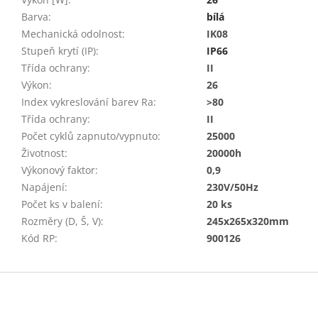
Barva
:
bílá
Mechanická odolnost
:
IK08
Stupeň krytí (IP)
:
IP66
Třída ochrany
:
II
Výkon
:
26
Index vykreslování barev Ra
:
>80
Třída ochrany
:
II
Počet cyklů zapnuto/vypnuto
:
25000
Životnost
:
20000h
Výkonový faktor
:
0,9
Napájení
:
230V/50Hz
Počet ks v balení
:
20 ks
Rozměry (D, Š, V)
:
245x265x320mm
Kód RP
:
900126
Z
á
p