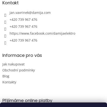
a
Kontakt
t
í
jan.vavrinek
@
damija.com
+420 739 967 476
+420 739 967 476
https://www.facebook.com/damijaelektro
+420 739 967 476
Informace pro vás
Jak nakupovat
Obchodní podmínky
Blog
Kontakty
Přijímáme online platby