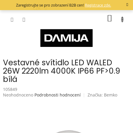
Přejít
Zaregistrujte se pro zobrazení B2B cen!
Registrace zde.
na
CZK
obsah
NÁKUP
KOŠÍK
Vestavné svítidlo LED WALED
26W 2220lm 4000K IP66 PF>0.9
bílá
105849
Průměrné
Neohodnoceno
Podrobnosti hodnocení
Značka:
Bemko
hodnocení
produktu
je
0,0
z
5