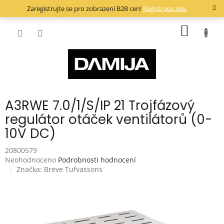
Přejít
Zaregistrujte se pro zobrazení B2B cen!
Registrace zde.
na
CZK
obsah
NÁKUP
KOŠÍK
A3RWE 7.0/1/S/IP 21 Trojfázový
regulátor otáček ventilátorů (0-
10V DC)
20800579
Průměrné
Neohodnoceno
Podrobnosti hodnocení
hodnocení
Značka:
Breve Tufvassons
produktu
je
0,0
z
5