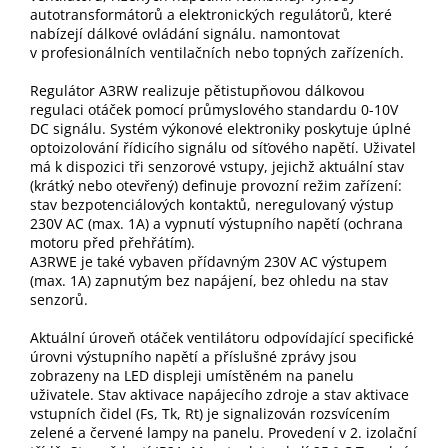
autotransformátorů a elektronických regulátorů, které
nabízejí dálkové ovládání signálu. namontovat
v profesionálních ventilačních nebo topných zařízeních.
Regulátor A3RW realizuje pětistupňovou dálkovou
regulaci otáček pomocí průmyslového standardu 0-10V
DC signálu. Systém výkonové elektroniky poskytuje úplné
optoizolování řídicího signálu od síťového napětí. Uživatel
má k dispozici tři senzorové vstupy, jejichž aktuální stav
(krátký nebo otevřený) definuje provozní režim zařízení:
stav bezpotenciálových kontaktů, neregulovaný výstup
230V AC (max. 1A) a vypnutí výstupního napětí (ochrana
motoru před přehřátím).
A3RWE je také vybaven přídavným 230V AC výstupem
(max. 1A) zapnutým bez napájení, bez ohledu na stav
senzorů.
Aktuální úroveň otáček ventilátoru odpovídající specifické
úrovni výstupního napětí a příslušné zprávy jsou
zobrazeny na LED displeji umístěném na panelu
uživatele. Stav aktivace napájecího zdroje a stav aktivace
vstupních čidel (Fs, Tk, Rt) je signalizován rozsvícením
zelené a červené lampy na panelu. Provedení v 2. izolační