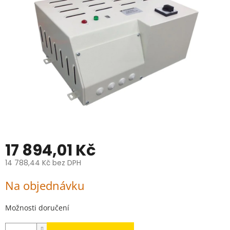
hvězdiček.
17 894,01 Kč
14 788,44 Kč bez DPH
Měrná
Na objednávku
cena:
Možnosti doručení