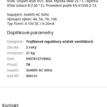
třídě. Stupeň krytí IP21. Max. teplota okolí 25 ° C Tepelná
třída izolace B (130 ° C). Provedení podle EN 61558-2-13.
Napájení: 3x400V AC 50Hz
Výstupní výkon: 4A, 5A, 7A, 10A
Typ řízení: 0-10V DC / 0-20mA
Doplňkové parametry
Kategorie
:
Trojfázové regulátory otáček ventilátorů
Záruka
:
2 roky
Hmotnost
:
21 kg
EAN
:
5907812718862
Proud
:
7A
Napětí
:
3x400V AC 50Hz
Kód RP
:
900131
Z
á
p
a
Kontakt