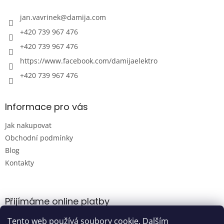
t
í
jan.vavrinek
@
damija.com
+420 739 967 476
+420 739 967 476
https://www.facebook.com/damijaelektro
+420 739 967 476
Informace pro vás
Jak nakupovat
Obchodní podmínky
Blog
Kontakty
Přijímáme online platby
Tento web používá soubory cookie. Dalším