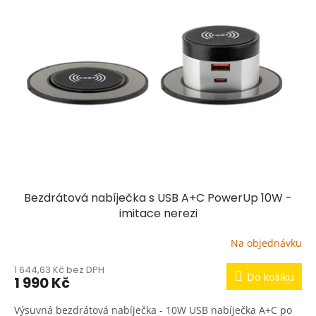
o
i
d
s
u
p
k
r
t
o
ů
d
u
k
t
ů
Bezdrátová nabíječka s USB A+C PowerUp 10W -
imitace nerezi
Na objednávku
1 644,63 Kč bez DPH
Do košíku
1 990 Kč
Výsuvná bezdrátová nabíječka - 10W USB nabíječka A+C po