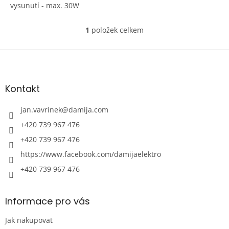
vysunutí - max. 30W
1
položek celkem
O
v
l
Z
á
á
d
p
a
a
Kontakt
c
t
í
í
jan.vavrinek
@
damija.com
p
r
+420 739 967 476
v
+420 739 967 476
k
y
https://www.facebook.com/damijaelektro
v
ý
+420 739 967 476
p
i
s
Informace pro vás
u
Jak nakupovat