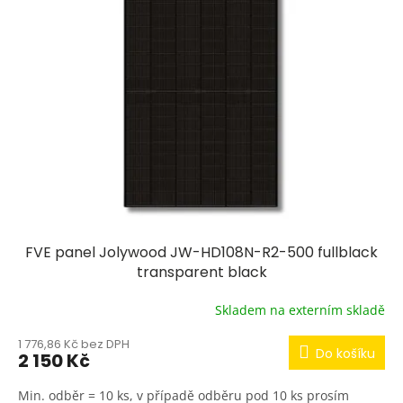
o
i
d
s
u
p
k
r
t
o
ů
d
u
k
t
ů
FVE panel Jolywood JW-HD108N-R2-500 fullblack
transparent black
Skladem na externím skladě
1 776,86 Kč bez DPH
Do košíku
2 150 Kč
Min. odběr = 10 ks, v případě odběru pod 10 ks prosím