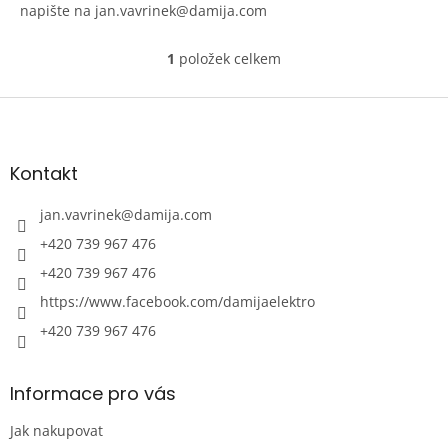
napište na jan.vavrinek@damija.com
1
položek celkem
O
v
l
Z
á
á
d
p
a
a
Kontakt
c
t
í
í
jan.vavrinek
@
damija.com
p
r
+420 739 967 476
v
+420 739 967 476
k
y
https://www.facebook.com/damijaelektro
v
ý
+420 739 967 476
p
i
s
Informace pro vás
u
Jak nakupovat