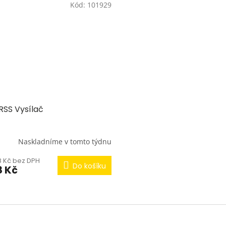
Kód:
101929
RSS Vysílač
Naskladníme v tomto týdnu
8 Kč bez DPH
Do košíku
8 Kč
O
v
l
á