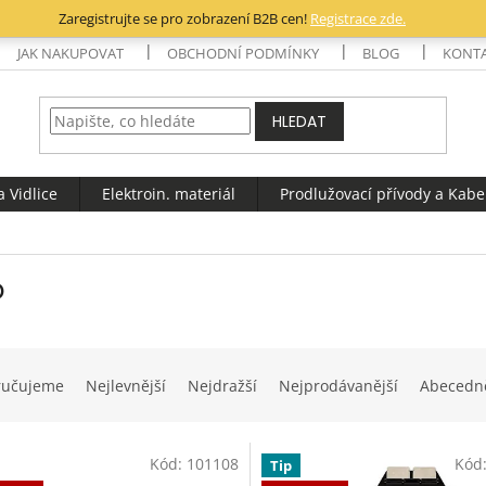
Zaregistrujte se pro zobrazení B2B cen!
Registrace zde.
JAK NAKUPOVAT
OBCHODNÍ PODMÍNKY
BLOG
KONT
HLEDAT
 Vidlice
Elektroin. materiál
Prodlužovací přívody a Kabe
o
ručujeme
Nejlevnější
Nejdražší
Nejprodávanější
Abecedn
Kód:
101108
Kód
Tip