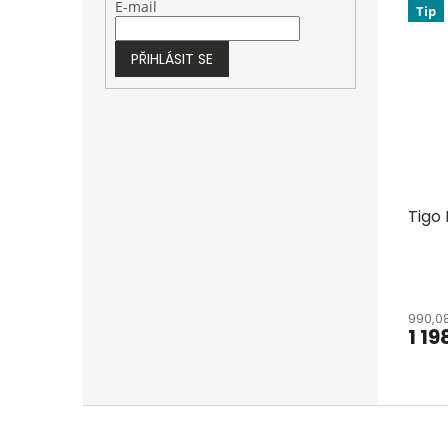
E-mail
Tip
PŘIHLÁSIT SE
Tigo 
990,0
1 19
Z
á