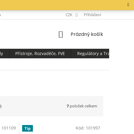
AKTY
CZK
Přihlášení
NÁKUPNÍ
Prázdný košík
KOŠÍK
ly
Přístroje, Rozvaděče, FVE
Regulátory a Transformátor
7
položek celkem
ě
:
101109
Kód:
101997
Tip