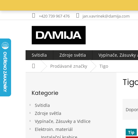
Přejít
na
obsah
+420 739 967 476
jan.vavrinek@damija.com
Svítidla
Zdroje světla
Vypínače, Zásuvky a
Domů
Prodávané značky
Tigo
P
Tig
o
Přeskočit
s
Kategorie
kategorie
t
Ř
r
Svítidla
a
a
Dopo
Zdroje světla
z
n
e
Vypínače, Zásuvky a Vidlice
n
V
n
í
Elektroin. materiál
Tip
ý
í
p
Instalační krabice