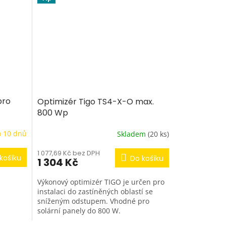
pro
Optimizér Tigo TS4-X-O max.
800 Wp
o 10 dnů
Skladem
(20 ks)
1 077,69 Kč bez DPH
košíku
Do košíku
1 304 Kč
Výkonový optimizér TIGO je určen pro
instalaci do zastíněných oblastí se
sníženým odstupem. Vhodné pro
solární panely do 800 W.