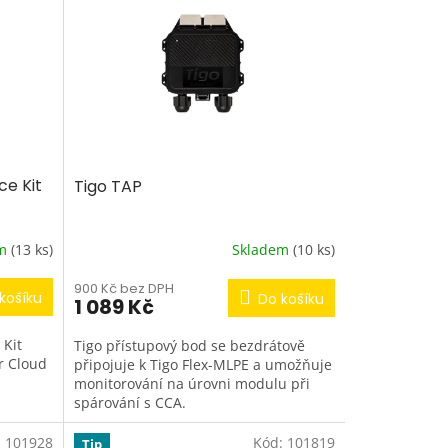
e Kit
Tigo TAP
em
(13 ks)
Skladem
(10 ks)
900 Kč bez DPH
košíku
Do košíku
1 089 Kč
 Kit
Tigo přístupový bod se bezdrátově
r Cloud
připojuje k Tigo Flex-MLPE a umožňuje
monitorování na úrovni modulu při
spárování s CCA.
go
:
101928
Kód:
101819
Tip