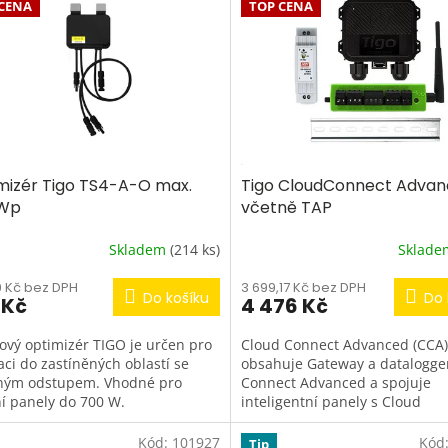
CENA
TOP CENA
mizér Tigo TS4-A-O max.
Tigo CloudConnect Advanc
 Wp
včetně TAP
Skladem
(214 ks)
Sklad
9 Kč bez DPH
3 699,17 Kč bez DPH
Do košíku
Do 
 Kč
4 476 Kč
ový optimizér TIGO je určen pro
Cloud Connect Advanced (CCA)
aci do zastíněných oblastí se
obsahuje Gateway a datalogge
ným odstupem. Vhodné pro
Connect Advanced a spojuje
ní panely do 700 W.
inteligentní panely s Cloud
s monitorovacím softwarem Ti
Smart.
Kód:
101927
Kód
Tip