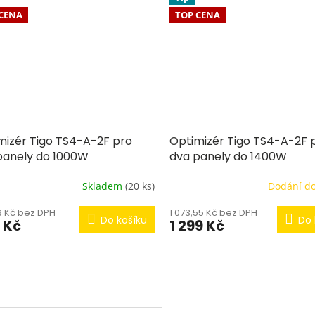
CENA
TOP CENA
mizér Tigo TS4-A-2F pro
Optimizér Tigo TS4-A-2F 
panely do 1000W
dva panely do 1400W
Skladem
(20 ks)
Dodání d
9 Kč bez DPH
1 073,55 Kč bez DPH
Do košíku
Do 
9 Kč
1 299 Kč