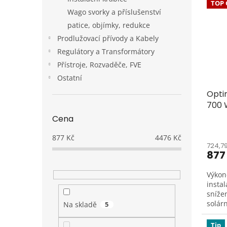
TOP 
p
p
a
Wago svorky a příslušenství
i
r
n
patice, objímky, redukce
s
o
e
p
Prodlužovací přívody a Kabely
d
l
r
u
Regulátory a Transformátory
o
k
Přístroje, Rozvaděče, FVE
d
t
Ostatní
u
ů
Opti
k
700
t
ů
Cena
877
Kč
4476
Kč
724,7
877
Výkon
instal
sníže
solár
Na skladě
5
Tip