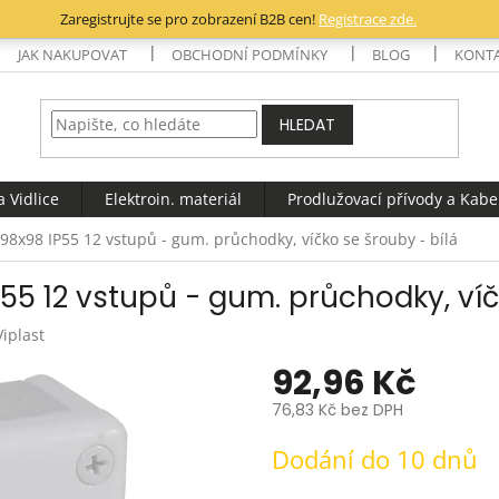
Zaregistrujte se pro zobrazení B2B cen!
Registrace zde.
JAK NAKUPOVAT
OBCHODNÍ PODMÍNKY
BLOG
KONT
HLEDAT
 Vidlice
Elektroin. materiál
Prodlužovací přívody a Kabe
 98x98 IP55 12 vstupů - gum. průchodky, víčko se šrouby - bílá
P55 12 vstupů - gum. průchodky, víč
Viplast
92,96 Kč
76,83 Kč bez DPH
Měrná
Dodání do 10 dnů
cena: