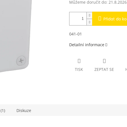
Můžeme doručit do:
21.8.2026
Přidat do ko
041-01
Detailní informace
TISK
ZEPTAT SE
(1)
Diskuze