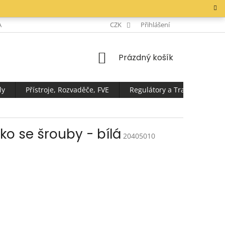
AKTY
CZK
Přihlášení
NÁKUPNÍ
Prázdný košík
KOŠÍK
ly
Přístroje, Rozvaděče, FVE
Regulátory a Transformátor
ko se šrouby - bílá
20405010