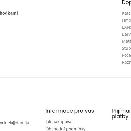
Dop
ůchodkami
Kate
Hmo
EAN
Barv
Mate
Stupe
Poče
Rozm
Informace pro vás
Přijímá
platby
Jak nakupovat
avrinek
@
damija.c
Obchodní podmínky