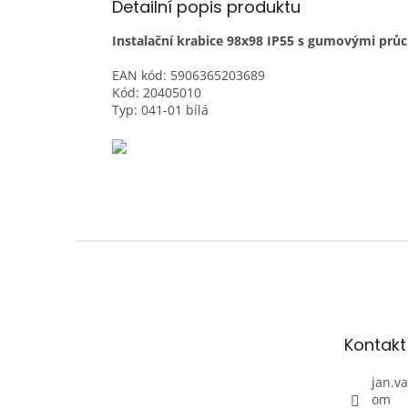
Detailní popis produktu
Instalační krabice 98x98 IP55 s gumovými pr
EAN kód: 5906365203689
Kód: 20405010
Typ: 041-01 bílá
Z
á
p
a
t
Kontakt
í
jan.v
om