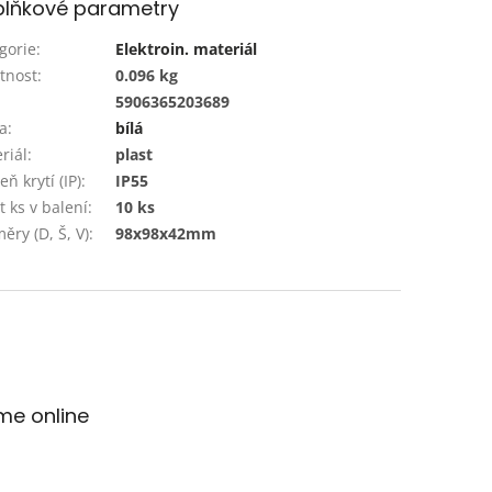
lňkové parametry
gorie
:
Elektroin. materiál
tnost
:
0.096 kg
:
5906365203689
a
:
bílá
riál
:
plast
ň krytí (IP)
:
IP55
t ks v balení
:
10 ks
ěry (D, Š, V)
:
98x98x42mm
me online