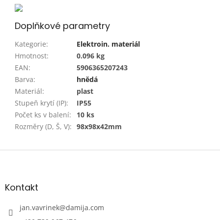
Doplňkové parametry
Kategorie
:
Elektroin. materiál
Hmotnost
:
0.096 kg
EAN
:
5906365207243
Barva
:
hnědá
Materiál
:
plast
Stupeň krytí (IP)
:
IP55
Počet ks v balení
:
10 ks
Rozměry (D, Š, V)
:
98x98x42mm
Z
á
p
a
Kontakt
t
í
jan.vavrinek
@
damija.com