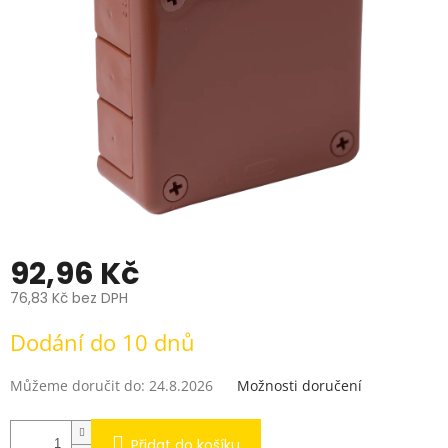
hvězdiček.
92,96 Kč
76,83 Kč bez DPH
Měrná
Dodání do 10 dnů
cena:
Můžeme doručit do:
24.8.2026
Možnosti doručení
Přidat do košíku