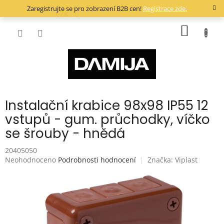
Přejít
Zaregistrujte se pro zobrazení B2B cen!
Registrace zde.
na
CZK
obsah
NÁKUP
KOŠÍK
Instalační krabice 98x98 IP55 12
vstupů - gum. průchodky, víčko
se šrouby - hnědá
20405050
Průměrné
Neohodnoceno
Podrobnosti hodnocení
Značka:
Viplast
hodnocení
produktu
je
0,0
z
5