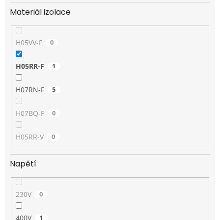
Materiál izolace
H05VV-F
0
H05RR-F
1
H07RN-F
5
H07BQ-F
0
H05RR-V
0
Napětí
230V
0
400V
1