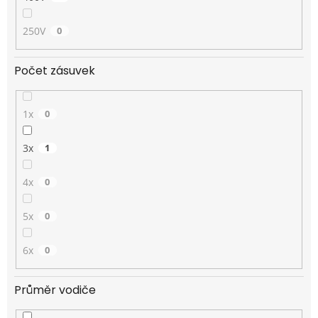
250V
0
Počet zásuvek
1x
0
3x
1
4x
0
5x
0
6x
0
Průměr vodiče