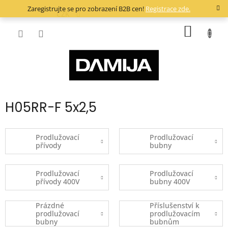
Přejít
Zaregistrujte se pro zobrazení B2B cen!
Registrace zde.
na
CZK
obsah
NÁKUP
KOŠÍK
H05RR-F 5x2,5
Prodlužovací
Prodlužovací
přívody
bubny
Prodlužovací
Prodlužovací
přívody 400V
bubny 400V
Prázdné
Příslušenství k
prodlužovací
prodlužovacím
bubny
bubnům