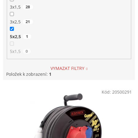
3x1,5
28
3x2,5
21
5x2,5
1
5x1,5
0
VYMAZAT FILTRY
Položek k zobrazení:
1
V
Kód:
20500291
ý
p
i
s
p
r
o