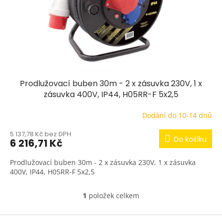
d
u
k
t
ů
Prodlužovací buben 30m - 2 x zásuvka 230V, 1 x
zásuvka 400V, IP44, H05RR-F 5x2,5
Dodání do 10-14 dnů
5 137,78 Kč bez DPH
Do košíku
6 216,71 Kč
Prodlužovací buben 30m - 2 x zásuvka 230V, 1 x zásuvka
400V, IP44, H05RR-F 5x2,5
1
položek celkem
O
v
l
Z