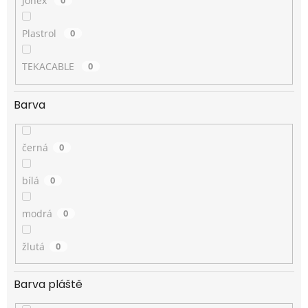
Jonex
0
Plastrol
0
TEKACABLE
0
Barva
černá
0
bílá
0
modrá
0
žlutá
0
Barva pláště