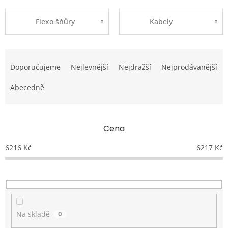
Flexo šňůry
Kabely
Ř
a
Doporučujeme
Nejlevnější
Nejdražší
Nejprodávanější
z
e
Abecedně
n
í
p
Cena
r
o
6216
Kč
6217
Kč
d
u
k
t
ů
Na skladě
0