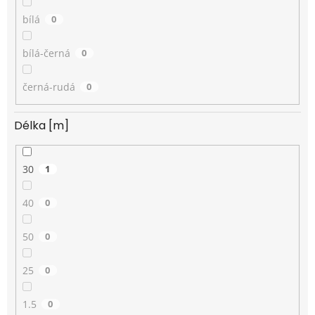
bílá
0
bílá-černá
0
černá-rudá
0
Délka [m]
30
1
40
0
50
0
25
0
1.5
0