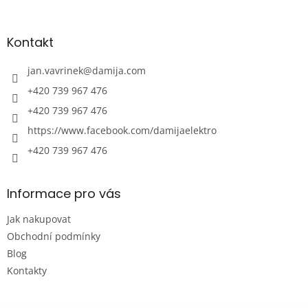
á
á
d
p
a
a
Kontakt
c
t
í
í
jan.vavrinek
@
damija.com
p
r
+420 739 967 476
v
+420 739 967 476
k
y
https://www.facebook.com/damijaelektro
v
ý
+420 739 967 476
p
i
s
Informace pro vás
u
Jak nakupovat
Obchodní podmínky
Blog
Kontakty