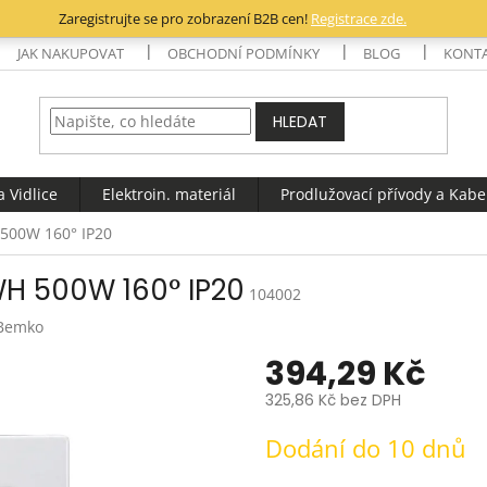
Zaregistrujte se pro zobrazení B2B cen!
Registrace zde.
JAK NAKUPOVAT
OBCHODNÍ PODMÍNKY
BLOG
KONT
HLEDAT
 Vidlice
Elektroin. materiál
Prodlužovací přívody a Kabe
 500W 160° IP20
WH 500W 160° IP20
104002
Bemko
394,29 Kč
325,86 Kč bez DPH
Měrná
Dodání do 10 dnů
cena: