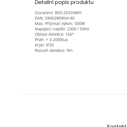
Detailní popis produktu
Označení: B50-SES03WH
EAN:
5900280904140
Max. Přijímač výkon:
500W
Napájecí napětí:
230V / 50Hz
Oblast detekce:
160°
Práh:
> 3-2000lux
Krytí:
IP20
Rozsah detekce:
9m
Z
á
p
a
t
Kontakt