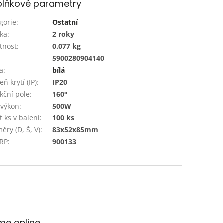
lňkové parametry
gorie
:
Ostatní
ka
:
2 roky
tnost
:
0.077 kg
:
5900280904140
a
:
bílá
ň krytí (IP)
:
IP20
kční pole
:
160°
.výkon
:
500W
t ks v balení
:
100 ks
ěry (D, Š, V)
:
83x52x85mm
 RP
:
900133
me online