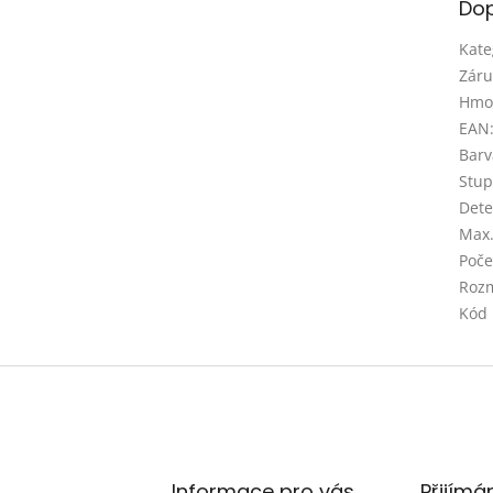
Dop
Kate
Záru
Hmo
EAN
Barv
Stupe
Dete
Max
Poče
Rozm
Kód
Informace pro vás
Přijímá