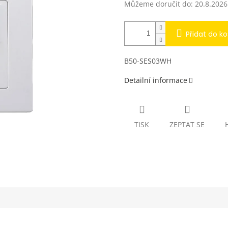
Můžeme doručit do:
20.8.2026
Přidat do ko
B50-SES03WH
Detailní informace
TISK
ZEPTAT SE