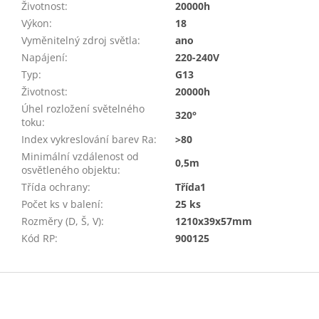
Životnost
:
20000h
Výkon
:
18
Vyměnitelný zdroj světla
:
ano
Napájení
:
220-240V
Typ
:
G13
Životnost
:
20000h
Úhel rozložení světelného
320°
toku
:
Index vykreslování barev Ra
:
>80
Minimální vzdálenost od
0,5m
osvětleného objektu
:
Třída ochrany
:
Třída1
Počet ks v balení
:
25 ks
Rozměry (D, Š, V)
:
1210x39x57mm
Kód RP
:
900125
Z
á
p