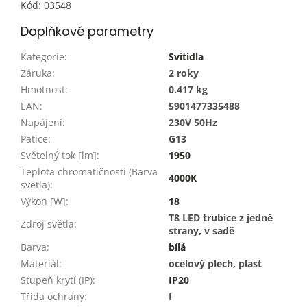
Kód: 03548
Doplňkové parametry
Kategorie
:
Svítidla
Záruka
:
2 roky
Hmotnost
:
0.417 kg
EAN
:
5901477335488
Napájení
:
230V 50Hz
Patice
:
G13
Světelný tok [lm]
:
1950
Teplota chromatičnosti (Barva
4000K
světla)
:
Výkon [W]
:
18
T8 LED trubice z jedné
Zdroj světla
:
strany, v sadě
Barva
:
bílá
Materiál
:
ocelový plech, plast
Stupeň krytí (IP)
:
IP20
Třída ochrany
:
I