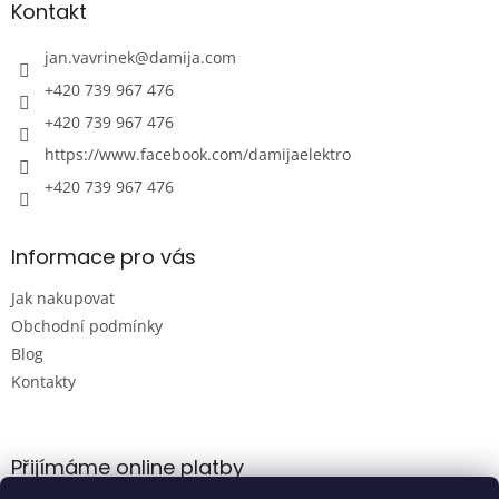
a
Kontakt
t
í
jan.vavrinek
@
damija.com
+420 739 967 476
+420 739 967 476
https://www.facebook.com/damijaelektro
+420 739 967 476
Informace pro vás
Jak nakupovat
Obchodní podmínky
Blog
Kontakty
Přijímáme online platby