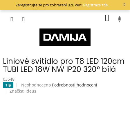
Přejít
Zaregistrujte se pro zobrazení B2B cen!
Registrace zde.
na
CZK
obsah
NÁKUP
KOŠÍK
Liniové svítidlo pro T8 LED 120cm
TUBI LED 18W NW IP20 320° bílá
03548
Průměrné
Neohodnoceno
Podrobnosti hodnocení
Tip
hodnocení
Značka:
Ideus
produktu
je
0,0
z
5
hvězdiček.