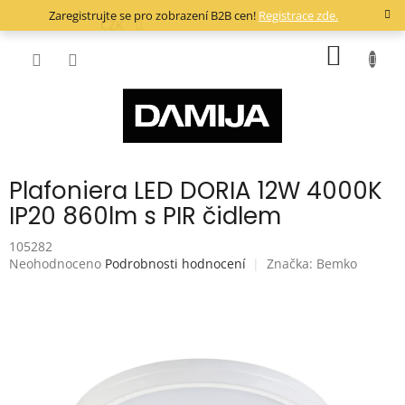
Přejít
Zaregistrujte se pro zobrazení B2B cen!
Registrace zde.
na
CZK
obsah
NÁKUP
KOŠÍK
Plafoniera LED DORIA 12W 4000K
IP20 860lm s PIR čidlem
105282
Průměrné
Neohodnoceno
Podrobnosti hodnocení
Značka:
Bemko
hodnocení
produktu
je
0,0
z
5
hvězdiček.