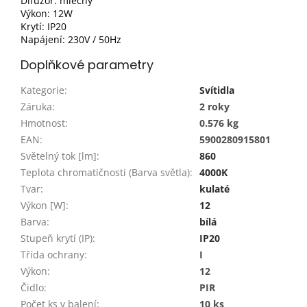
Difuzor:
mléčný
Výkon:
12W
Krytí:
IP20
Napájení:
230V / 50Hz
Doplňkové parametry
Kategorie
:
Svítidla
Záruka
:
2 roky
Hmotnost
:
0.576 kg
EAN
:
5900280915801
Světelný tok [lm]
:
860
Teplota chromatičnosti (Barva světla)
:
4000K
Tvar
:
kulaté
Výkon [W]
:
12
Barva
:
bílá
Stupeň krytí (IP)
:
IP20
Třída ochrany
:
I
Výkon
:
12
Čidlo
:
PIR
Počet ks v balení
:
10 ks