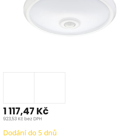
1 117,47 Kč
923,53 Kč bez DPH
Měrná
Dodání do 5 dnů
cena: