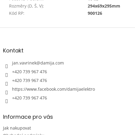
Rozměry (D, Š, V)
:
294x69x295mm
Kód RP
:
900126
Z
á
p
a
Kontakt
t
í
jan.vavrinek
@
damija.com
+420 739 967 476
+420 739 967 476
https://www.facebook.com/damijaelektro
+420 739 967 476
Informace pro vás
Jak nakupovat