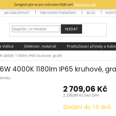
Zaregistrujte se pro zobrazení B2B cen!
Registrace zde.
JAK NAKUPOVAT
OBCHODNÍ PODMÍNKY
BLOG
KONT
HLEDAT
 Vidlice
Elektroin. materiál
Prodlužovací přívody a Kabe
W 4000K 1180lm IP65 kruhové, grafit
6W 4000K 1180lm IP65 kruhové, gra
Bemko
2 709,06 Kč
2 238,89 Kč bez DPH
Měrná
Dodání do 10 dnů
cena: