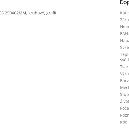
Dop
65 250X62MM, kruhové, grafit
Kate
Záru
Hmo
EAN
Napá
Svět
Tepl
světl
Tvar
Výko
Barv
Mech
Stupe
Živo
Poče
Rozm
Kód