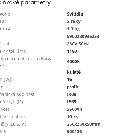
lňkové parametry
gorie
:
Svítidla
ka
:
2 roky
tnost
:
1.3 kg
:
5900280936233
jení
:
230V 50Hz
elný tok [lm]
:
1180
ota chromatičnosti (Barva
4000K
a)
:
:
kulaté
n [W]
:
16
a
:
grafit
anická odolnost
:
IK08
ň krytí (IP)
:
IP65
tnost
:
25000h
t ks v balení
:
10 ks
ěry (D, Š, V)
:
250x250x50mm
 RP
:
900126