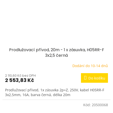
Prodlužovací přívod, 20m - 1 x zásuvka, H05RR-F
3x2,5 černá
Dodání do 10-14 dnů
2 110,60 Kč bez DPH
Do košíku
2 553,83 Kč
Prodlužovací přívod, 1x zásuvka 2p+Z, 250V, kabel H05RR-F
3x2,5mm, 16A, barva černá, délka 20m
Kód:
20500068