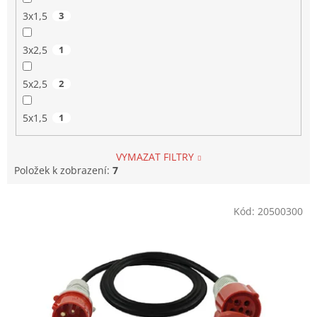
3x1,5
3
3x2,5
1
5x2,5
2
5x1,5
1
VYMAZAT FILTRY
Položek k zobrazení:
7
V
Kód:
20500300
ý
p
i
s
p
r
o