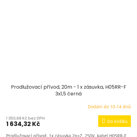
Prodlužovací přívod, 20m - 1 x zásuvka, H05RR-F
3x1,5 černá
Dodání do 10-14 dnů
1 350,68 Kč bez DPH
Do košíku
1 634,32 Kč
Prodlužovací přívod, 1x zásuvka 2p+Z, 250V, kabel H05RR-F