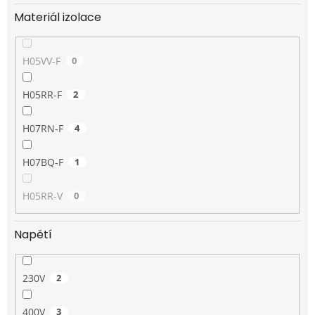
Materiál izolace
H05VV-F
0
H05RR-F
2
H07RN-F
4
H07BQ-F
1
H05RR-V
0
Napětí
230V
2
400V
3