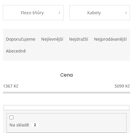
Flexo šňůry
Kabely
Ř
a
Doporučujeme
Nejlevnější
Nejdražší
Nejprodávanější
z
e
Abecedně
n
í
p
Cena
r
o
1367
Kč
5099
Kč
d
u
k
t
ů
Na skladě
2