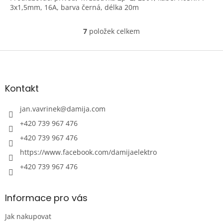
3x1,5mm, 16A, barva černá, délka 20m
7
položek celkem
O
v
l
Z
á
á
d
p
a
a
Kontakt
c
t
í
í
jan.vavrinek
@
damija.com
p
r
+420 739 967 476
v
+420 739 967 476
k
y
https://www.facebook.com/damijaelektro
v
ý
+420 739 967 476
p
i
s
Informace pro vás
u
Jak nakupovat