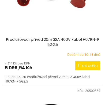
d
u
k
t
ů
Prodlužovací přívod 20m 32A 400V kabel H07RN-F
5G2,5
Dodání do 10-14 dnů
4 214 Kč bez DPH
Do košíku
5 098,94 Kč
SP5-32-2,5-20 Prodlužovací přívod 20m 32A 400V kabel
H07RN-F 5G2,5
Kód:
20500539