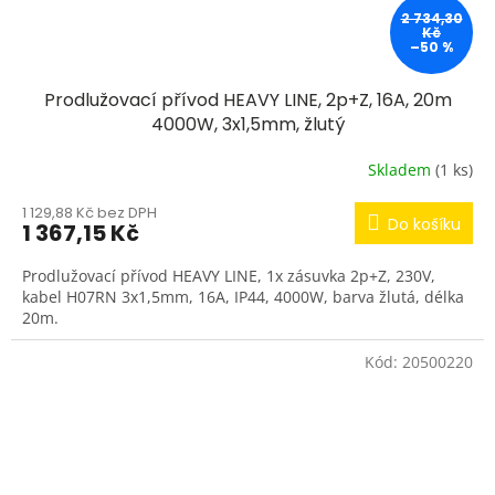
2 734,30
Kč
–50 %
Prodlužovací přívod HEAVY LINE, 2p+Z, 16A, 20m
4000W, 3x1,5mm, žlutý
Skladem
(1 ks)
1 129,88 Kč bez DPH
Do košíku
1 367,15 Kč
Prodlužovací přívod HEAVY LINE, 1x zásuvka 2p+Z, 230V,
kabel H07RN 3x1,5mm, 16A, IP44, 4000W, barva žlutá, délka
20m.
Kód:
20500220