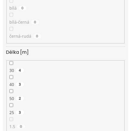
bílá
0
bílá-černá
0
černá-rudá
0
Délka [m]
30
4
40
3
50
2
25
3
1.5
0