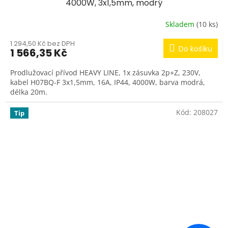
4000W, 3x1,5mm, modrý
Skladem
(10 ks)
1 294,50 Kč bez DPH
Do košíku
1 566,35 Kč
Prodlužovací přívod HEAVY LINE, 1x zásuvka 2p+Z, 230V,
kabel H07BQ-F 3x1,5mm, 16A, IP44, 4000W, barva modrá,
délka 20m.
Kód:
208027
Tip