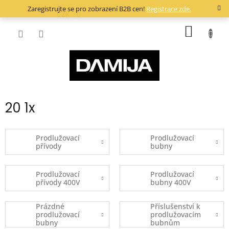
Přejít
Zaregistrujte se pro zobrazení B2B cen!
Registrace zde.
na
CZK
obsah
NÁKUP
KOŠÍK
20 1x
Prodlužovací
Prodlužovací
přívody
bubny
Prodlužovací
Prodlužovací
přívody 400V
bubny 400V
Prázdné
Příslušenství k
prodlužovací
prodlužovacím
bubny
bubnům