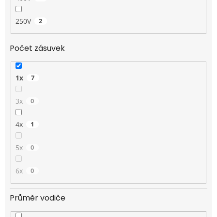
250V
2
Počet zásuvek
1x
7
3x
0
4x
1
5x
0
6x
0
Průměr vodiče