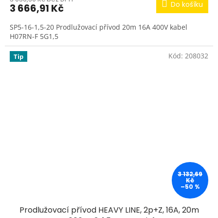
Do košíku
3 666,91 Kč
SP5-16-1,5-20 Prodlužovací přívod 20m 16A 400V kabel
H07RN-F 5G1,5
Kód:
208032
Tip
3 132,69
Kč
–50 %
Prodlužovací přívod HEAVY LINE, 2p+Z, 16A, 20m